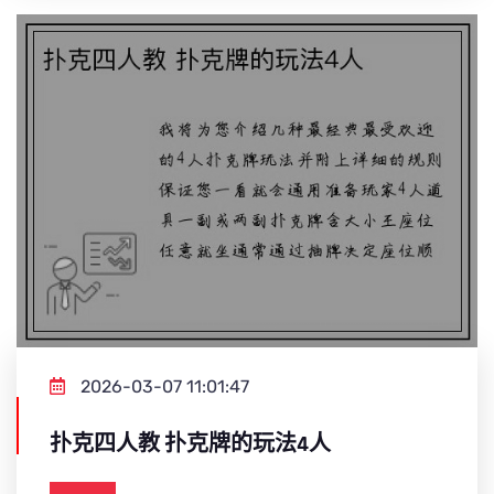
2026-03-07 11:01:47
扑克四人教 扑克牌的玩法4人