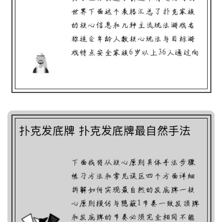
扑克家族超大扑克游戏
扑克发底牌 扑克发底牌最
自然手法