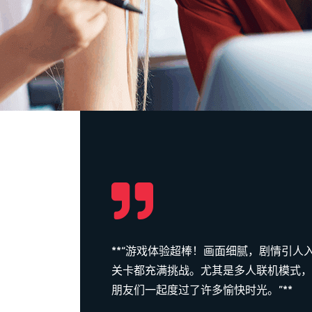
**“游戏体验超棒！画面细腻，剧情引人
关卡都充满挑战。尤其是多人联机模式，
朋友们一起度过了许多愉快时光。”**