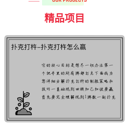
精品项目
扑克打杵-扑克打杵怎么赢