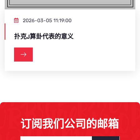
2026-03-05 11:19:00
扑克J算卦代表的意义
订阅我们公司的邮箱