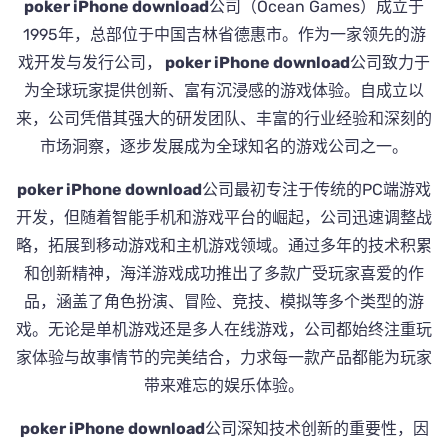
poker iPhone download
公司（Ocean Games）成立于
1995年，总部位于中国吉林省德惠市。作为一家领先的游
戏开发与发行公司，
poker iPhone download
公司致力于
为全球玩家提供创新、富有沉浸感的游戏体验。自成立以
来，公司凭借其强大的研发团队、丰富的行业经验和深刻的
市场洞察，逐步发展成为全球知名的游戏公司之一。
poker iPhone download
公司最初专注于传统的PC端游戏
开发，但随着智能手机和游戏平台的崛起，公司迅速调整战
略，拓展到移动游戏和主机游戏领域。通过多年的技术积累
和创新精神，海洋游戏成功推出了多款广受玩家喜爱的作
品，涵盖了角色扮演、冒险、竞技、模拟等多个类型的游
戏。无论是单机游戏还是多人在线游戏，公司都始终注重玩
家体验与故事情节的完美结合，力求每一款产品都能为玩家
带来难忘的娱乐体验。
poker iPhone download
公司深知技术创新的重要性，因