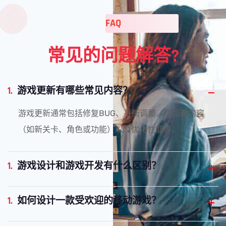
FAQ
常见的问题解答?
1.
游戏更新有哪些常见内容？
游戏更新通常包括修复BUG、平衡调整、添加新内容
（如新关卡、角色或功能）以及优化性能等。
1.
游戏设计和游戏开发有什么区别？
1.
如何设计一款受欢迎的移动游戏？